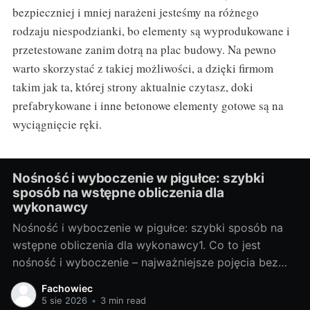
bezpieczniej i mniej narażeni jesteśmy na różnego
rodzaju niespodzianki, bo elementy są wyprodukowane i
przetestowane zanim dotrą na plac budowy. Na pewno
warto skorzystać z takiej możliwości, a dzięki firmom
takim jak ta, której strony aktualnie czytasz, doki
prefabrykowane i inne betonowe elementy gotowe są na
wyciągnięcie ręki.
Nośność i wyboczenie w pigułce: szybki
sposób na wstępne obliczenia dla
wykonawcy
Nośność i wyboczenie w pigułce: szybki sposób na
wstępne obliczenia dla wykonawcy1. Co to jest
nośność i wyboczenie – najważniejsze pojęcia bez
żargonuNośność słupa to największa siła osiowa, jaką
Fachowiec
przekrój i materiał przeniosą bez utraty stateczności.
5 sie 2026
•
3 min read