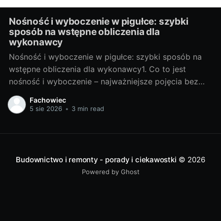
Nośność i wyboczenie w pigułce: szybki
sposób na wstępne obliczenia dla
wykonawcy
Nośność i wyboczenie w pigułce: szybki sposób na
wstępne obliczenia dla wykonawcy1. Co to jest
nośność i wyboczenie – najważniejsze pojęcia bez
żargonuNośność słupa to największa siła osiowa, jaką
Fachowiec
przekrój i materiał przeniosą bez utraty stateczności.
5 sie 2026
•
3 min read
Dwie rzeczy ją ograniczają: wytrzymałość materiału
na ściskanie oraz wyboczenie, czyli nagłe
wybiegnięcie elementu z
Budownictwo i remonty - porady i ciekawostki
© 2026
Powered by Ghost