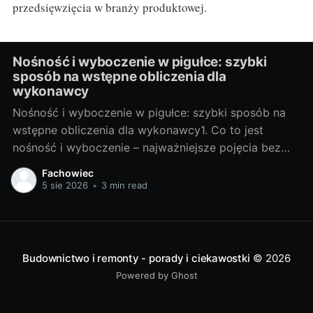
przedsięwzięcia w branży produktowej.
Nośność i wyboczenie w pigułce: szybki
sposób na wstępne obliczenia dla
wykonawcy
Nośność i wyboczenie w pigułce: szybki sposób na
wstępne obliczenia dla wykonawcy1. Co to jest
nośność i wyboczenie – najważniejsze pojęcia bez
żargonuNośność słupa to największa siła osiowa, jaką
Fachowiec
przekrój i materiał przeniosą bez utraty stateczności.
5 sie 2026
•
3 min read
Dwie rzeczy ją ograniczają: wytrzymałość materiału
na ściskanie oraz wyboczenie, czyli nagłe
wybiegnięcie elementu z
Budownictwo i remonty - porady i ciekawostki
© 2026
Powered by Ghost