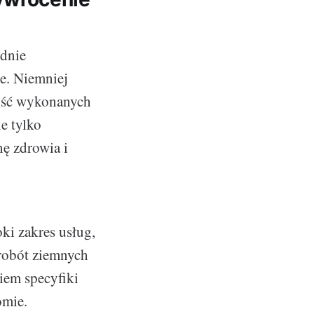
ednie
e. Niemniej
kość wykonanych
e tylko
nę zdrowia i
oki zakres usług,
robót ziemnych
niem specyfiki
omie.