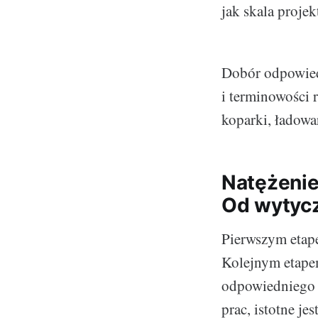
jak skala proje
Dobór odpowiedn
i terminowości 
koparki, ładowa
Natężenie
Od wytycz
Pierwszym etape
Kolejnym etapem
odpowiedniego k
prac, istotne j