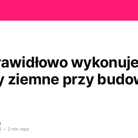
rawidłowo wykonuje
y ziemne przy budo
c
5
•
2 min read