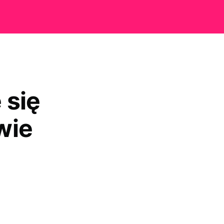
 się
wie