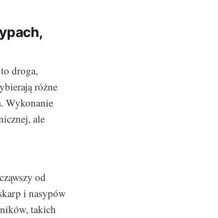
typach,
 to droga,
ybierają różne
ia. Wykonanie
icznej, ale
ocząwszy od
skarp i nasypów
ników, takich