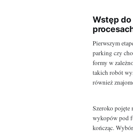
Wstęp do 
procesach
Pierwszym etape
parking czy cho
formy w zależno
takich robót wy
również znajomo
Szeroko pojęte 
wykopów pod fu
kończąc. Wybór 