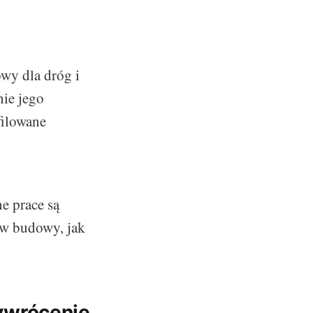
wy dla dróg i
nie jego
filowane
e prace są
ów budowy, jak
ywrócenie