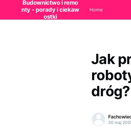
Budownictwo i remo
nty - porady i ciekaw
Home
ostki
Jak p
robot
dróg?
Fachowie
30 maj 202