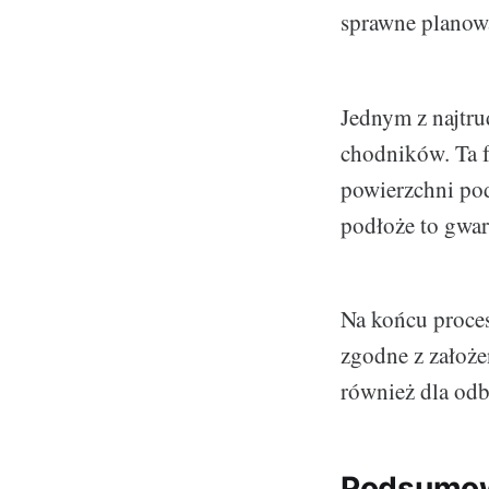
sprawne planowa
Jednym z najtru
chodników. Ta f
powierzchni pod
podłoże to gwara
Na końcu proces
zgodne z założe
również dla od
Podsumow