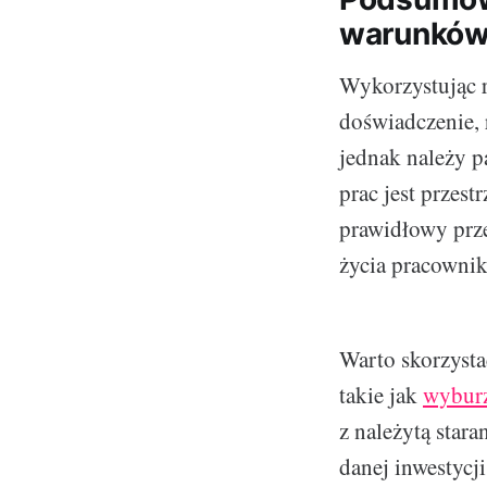
warunków 
Wykorzystując r
doświadczenie,
jednak należy 
prac jest przest
prawidłowy prze
życia pracowni
Warto skorzystać
takie jak
wyburz
z należytą star
danej inwestycj