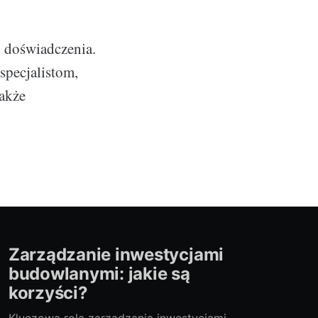
 doświadczenia.
specjalistom,
także
Zarządzanie inwestycjami
budowlanymi: jakie są
korzyści?
Kluczowa rola zarządzania inwestycjami