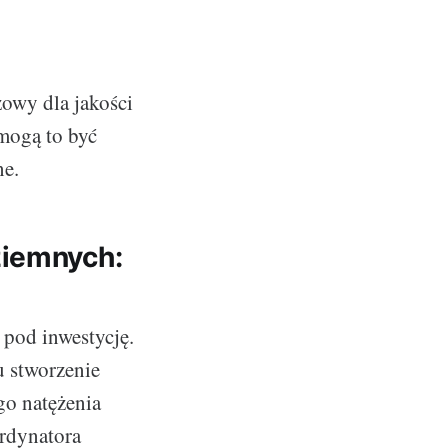
zowy dla jakości
mogą to być
ne.
ziemnych:
 pod inwestycję.
u stworzenie
go natężenia
ordynatora