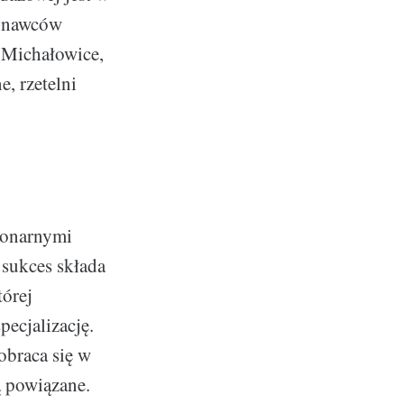
konawców
 Michałowice,
, rzetelni
jonarnymi
 sukces składa
tórej
ecjalizację.
 obraca się w
ą powiązane.