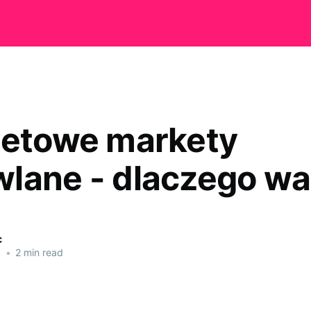
netowe markety
lane - dlaczego wa
c
1
•
2 min read