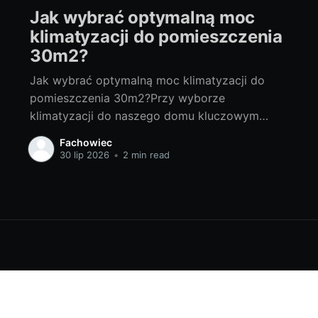
Jak wybrać optymalną moc
klimatyzacji do pomieszczenia
30m2?
Jak wybrać optymalną moc klimatyzacji do
pomieszczenia 30m2?Przy wyborze
klimatyzacji do naszego domu kluczowym
pytaniem, które powinniśmy sobie zadać jest,
Fachowiec
jaki klimatyzator na 30m2 będzie idealny?
30 lip 2026
•
2 min read
Zrozumienie czynników wpływających na
dokonywanie takiego wyboru pomoże nam
wybrać urządzenie o optymalnej mocy dla
naszego pomieszczenia. 1. Kluczowe czynniki
wpływające na wybór