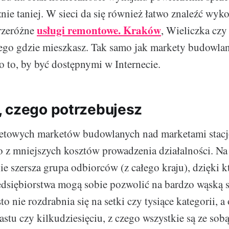
znie taniej. W sieci da się również łatwo znaleźć wy
usługi remontowe. Kraków
rzeróżne
, Wieliczka czy
tego gdzie mieszkasz. Tak samo jak markety budowlane
o to, by być dostępnymi w Internecie.
 czego potrzebujesz
netowych marketów budowlanych nad marketami stac
o z mniejszych kosztów prowadzenia działalności. Na
nie szersza grupa odbiorców (z całego kraju), dzięki k
dsiębiorstwa mogą sobie pozwolić na bardzo wąską sp
to nie rozdrabnia się na setki czy tysiące kategorii, a
astu czy kilkudziesięciu, z czego wszystkie są ze sob