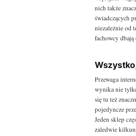
nich także znac
świadczących p
niezależnie od 
fachowcy dbają 
Wszystko,
Przewaga inter
wynika nie tylk
się tu też znacz
pojedyncze prze
Jeden sklep częs
zaledwie kilkun