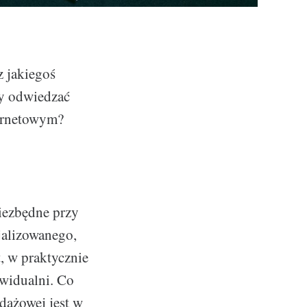
z jakiegoś
my odwiedzać
ternetowym?
niezbędne przy
jalizowanego,
t, w praktycznie
widualni. Co
dażowej jest w