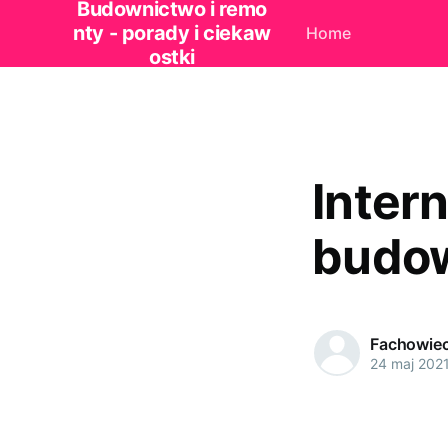
Budownictwo i remo
nty - porady i ciekaw
Home
ostki
Inter
budow
Fachowie
24 maj 202