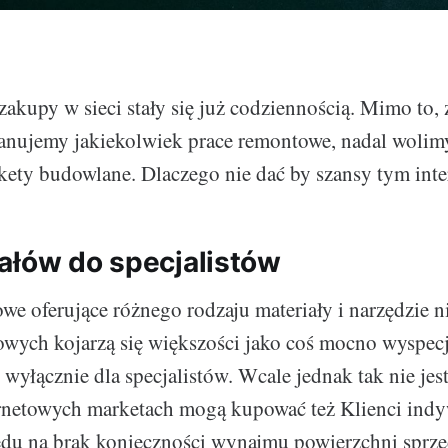
zakupy w sieci stały się już codziennością. Mimo to, 
anujemy jakiekolwiek prace remontowe, nadal woli
kety budowlane. Dlaczego nie dać by szansy tym in
ałów do specjalistów
owe oferujące różnego rodzaju materiały i narzędzie 
wych kojarzą się większości jako coś mocno wyspec
wyłącznie dla specjalistów. Wcale jednak tak nie jes
ernetowych marketach mogą kupować też Klienci indy
ędu na brak konieczności wynajmu powierzchni sprze