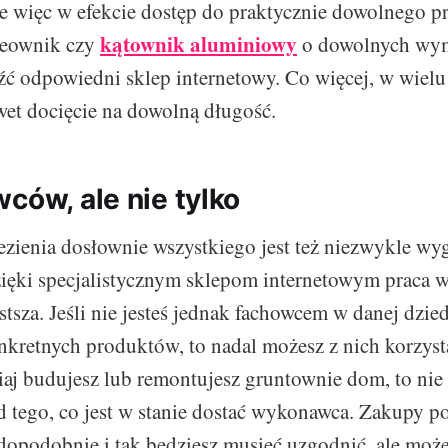
e więc w efekcie dostęp do praktycznie dowolnego p
kątownik aluminiowy
 ceownik czy
o dowolnych wym
źć odpowiedni sklep internetowy. Co więcej, w wiel
wet docięcie na dowolną długość.
ców, ale nie tylko
zienia dosłownie wszystkiego jest też niezwykle wy
zięki specjalistycznym sklepom internetowym praca wi
stsza. Jeśli nie jesteś jednak fachowcem w danej dzied
nkretnych produktów, to nadal możesz z nich korzyst
isiaj budujesz lub remontujesz gruntownie dom, to nie
od tego, co jest w stanie dostać wykonawca. Zakupy 
opodobnie i tak będziesz musieć uzgodnić, ale moż