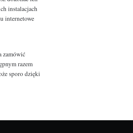
ch instalacjach
tu internetowe
na zamówić
stępnym razem
oże sporo dzięki