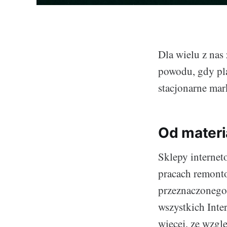
Dla wielu z nas 
powodu, gdy pl
stacjonarne mar
Od materi
Sklepy internet
pracach remonto
przeznaczonego 
wszystkich Int
więcej, ze wzgl