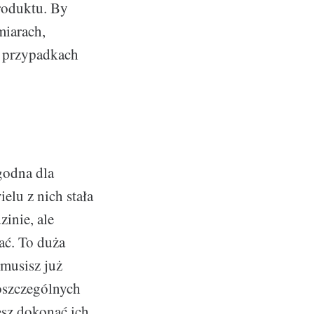
roduktu. By
iarach,
u przypadkach
godna dla
elu z nich stała
zinie, ale
ać. To duża
 musisz już
poszczególnych
esz dokonać ich