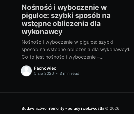
Nośność i wyboczenie w
pigułce: szybki sposób na
wstępne obliczenia dla
wykonawcy
Nośność i wyboczenie w pigułce: szybki
sposób na wstępne obliczenia dla wykonawcy1.
Co to jest nośność i wyboczenie –
najważniejsze pojęcia bez żargonuNośność
Fachowiec
słupa to największa siła osiowa, jaką przekrój i
5 sie 2026
•
3 min read
materiał przeniosą bez utraty stateczności.
Dwie rzeczy ją ograniczają: wytrzymałość
materiału na ściskanie oraz wyboczenie, czyli
nagłe wybiegnięcie elementu z
Budownictwo i remonty - porady i ciekawostki
© 2026