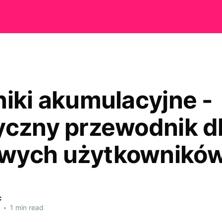
niki akumulacyjne -
yczny przewodnik d
wych użytkownikó
c
•
1 min read