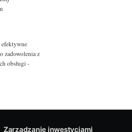
ym
ą efektywne
o zadowolenia z
ch obsługi -
Zarządzanie inwestycjami