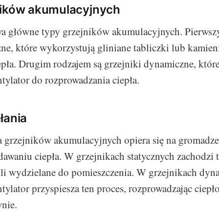
ników akumulacyjnych
 główne typy grzejników akumulacyjnych. Pierwszy
czne, które wykorzystują gliniane tabliczki lub kami
pła. Drugim rodzajem są grzejniki dynamiczne, któr
ylator do rozprowadzania ciepła.
łania
a grzejników akumulacyjnych opiera się na gromadze
waniu ciepła. W grzejnikach statycznych zachodzi 
oli wydzielane do pomieszczenia. W grzejnikach dyn
lator przyspiesza ten proces, rozprowadzając ciepło 
wnie.