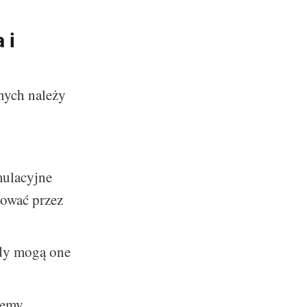
 i
nych należy
mulacyjne
cować przez
dy mogą one
żemy