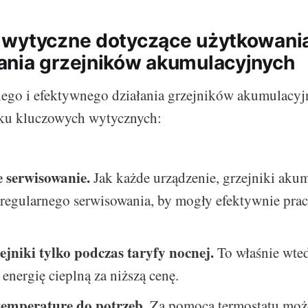
wytyczne dotyczące użytkowania
nia grzejników akumulacyjnych
ego i efektywnego działania grzejników akumulacyj
lku kluczowych wytycznych:
 serwisowanie.
Jak każde urządzenie, grzejniki aku
regularnego serwisowania, by mogły efektywnie pra
ejniki tylko podczas taryfy nocnej.
To właśnie wte
energię cieplną za niższą cenę.
temperaturę do potrzeb.
Za pomocą termostatu mo