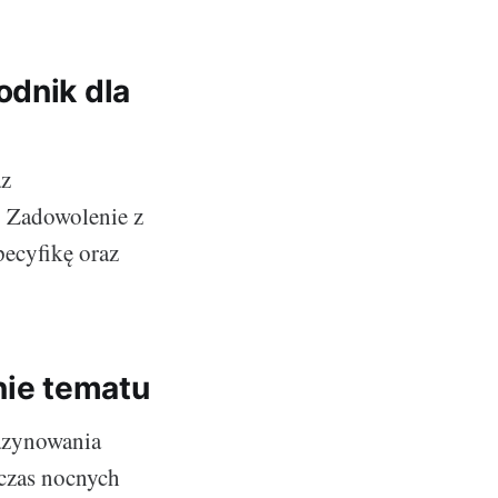
odnik dla
az
 Zadowolenie z
pecyfikę oraz
nie tematu
azynowania
dczas nocnych