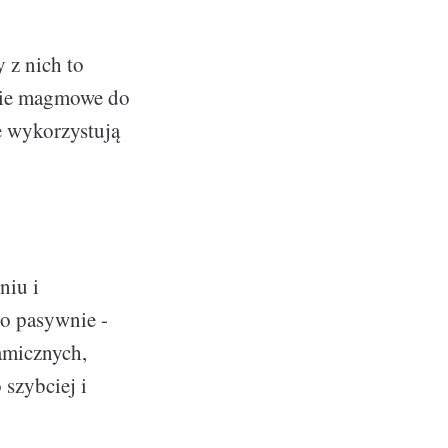
 z nich to
enie magmowe do
e wykorzystują
niu i
to pasywnie -
amicznych,
szybciej i