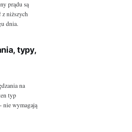
eny prądu są
ć z niższych
gu dnia.
nia, typy,
ędzania na
ten typ
 - nie wymagają