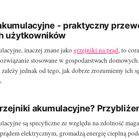
 akumulacyjne - praktyczny przew
 użytkowników
lacyjne, inaczej znane jako
grzejniki na prąd
, to cor
 rozwiązanie stosowane w gospodarstwach domowych.
 zależy jednak od tego, jak dobrze zrozumiemy ich s
.
grzejniki akumulacyjne? Przybliże
ulacyjne są specyficzne ze względu na zdolność mag
e prądem elektrycznym, gromadzą energię cieplną po