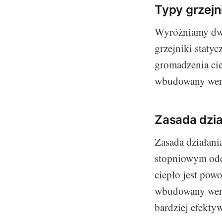
Typy grzej
Wyróżniamy dwa
grzejniki staty
gromadzenia cie
wbudowany went
Zasada dzia
Zasada działani
stopniowym odda
ciepło jest pow
wbudowany wenty
bardziej efekty