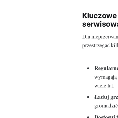
Kluczowe 
serwisowa
Dla nieprzerwan
przestrzegać ki
Regularne
wymagają 
wiele lat.
Ładuj grz
gromadzić 
Dostosuj 