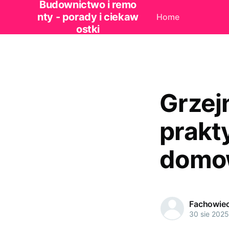
Budownictwo i remo
nty - porady i ciekaw
Home
ostki
Grzej
prakt
domo
Fachowie
30 sie 2025