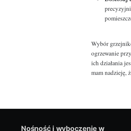
precyzyjni
pomieszcz
Wybór grzejnikó
ogrzewanie prz
ich działania je
mam nadzieję, ż
Nośność i wyboczenie w