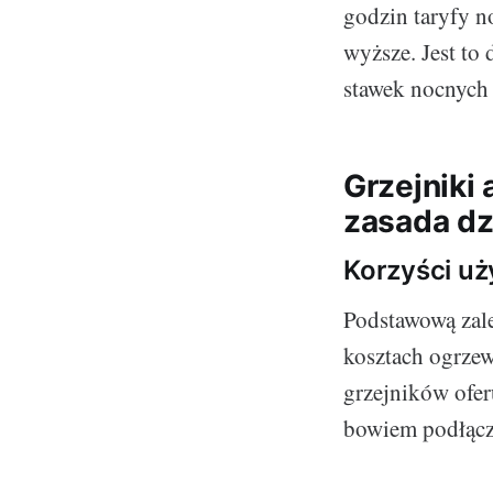
godzin taryfy n
wyższe. Jest to 
stawek nocnych 
Grzejniki 
zasada dz
Korzyści u
Podstawową zale
kosztach ogrzew
grzejników ofer
bowiem podłącze