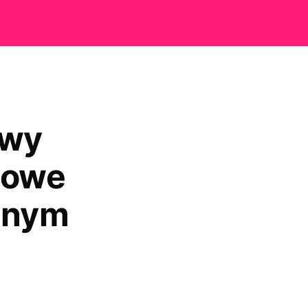
uwy
zowe
yjnym