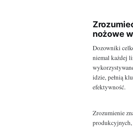
Zrozumieć
nożowe w
Dozowniki celk
niemal każdej li
wykorzystywane 
idzie, pełnią k
efektywność.
Zrozumienie zna
produkcyjnych, 