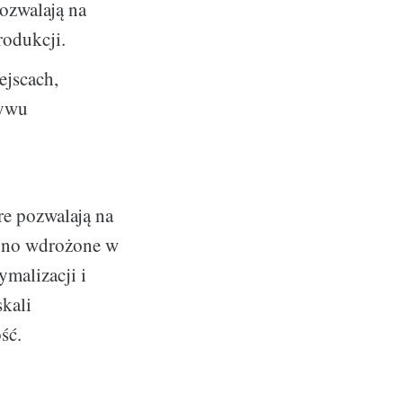
ozwalają na
rodukcji.
ejscach,
ływu
óre pozwalają na
 ono wdrożone w
malizacji i
kali
ść.