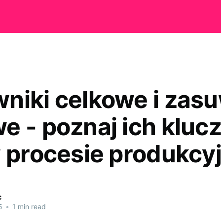
niki celkowe i zas
e - poznaj ich kluc
w procesie produkc
c
5
•
1 min read