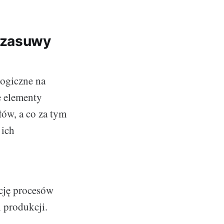
 zasuwy
ogiczne na
e elementy
łów, a co za tym
 ich
cję procesów
i produkcji.