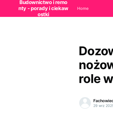
Budownictwo i remo
nty - porady i ciekaw
Home
ostki
Dozow
nożow
role 
Fachowie
29 wrz 202