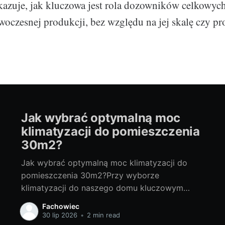
azuje, jak kluczowa jest rola dozowników celkowyc
czesnej produkcji, bez względu na jej skalę czy pro
Jak wybrać optymalną moc
klimatyzacji do pomieszczenia
30m2?
Jak wybrać optymalną moc klimatyzacji do
pomieszczenia 30m2?Przy wyborze
klimatyzacji do naszego domu kluczowym
pytaniem, które powinniśmy sobie zadać jest,
Fachowiec
jaki klimatyzator na 30m2 będzie idealny?
30 lip 2026
•
2 min read