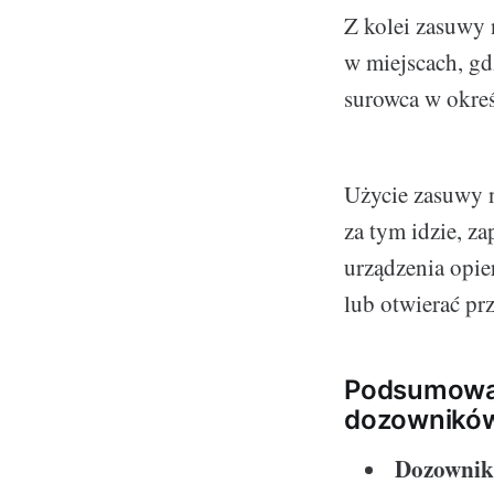
Z kolei zasuwy 
w miejscach, gd
surowca w okreś
Użycie zasuwy 
za tym idzie, z
urządzenia opie
lub otwierać pr
Podsumowani
dozowników
Dozowniki