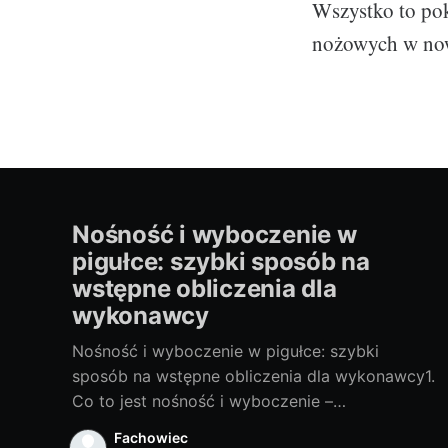
Wszystko to pok
nożowych w nowo
Nośność i wyboczenie w
pigułce: szybki sposób na
wstępne obliczenia dla
wykonawcy
Nośność i wyboczenie w pigułce: szybki
sposób na wstępne obliczenia dla wykonawcy1.
Co to jest nośność i wyboczenie –
najważniejsze pojęcia bez żargonuNośność
Fachowiec