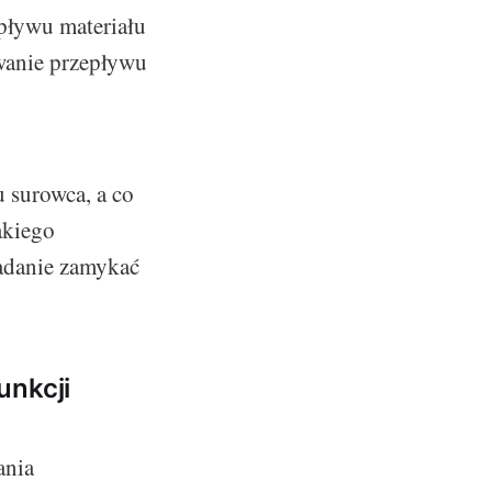
epływu materiału
owanie przepływu
 surowca, a co
akiego
zadanie zamykać
unkcji
ania