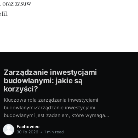
h oraz zasuw
fil.
Zarządzanie inwestycjami
budowlanymi: jakie są
korzyści?
Kluczowa rola zarządzania inwestycjami
budowlanymiZarządzanie inwestycjami
budowlanymi jest zadaniem, które wymaga
szczególnej uwagi oraz wiedzy. Jego głównym
Fachowiec
celem jest realizacja projektu zgodnie z
30 lip 2026
•
1 min read