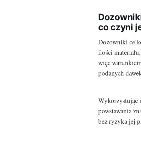
Dozowniki
co czyni 
Dozowniki celko
ilości materiał
więc warunkiem 
podanych dawek
Wykorzystując r
powstawania zna
bez ryzyka jej 