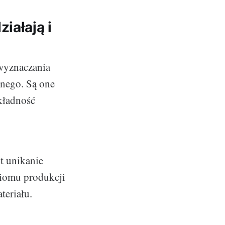
iałają i
 wyznaczania
jnego. Są one
kładność
t unikanie
ziomu produkcji
teriału.